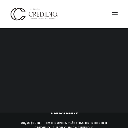
Rede Super - Selfies e o
aumento das cirurgias
faciais
08/03/2018
|
EM
CIRURGIA PLÁSTICA
,
DR. RODRIGO
CREDIDIO
|
POR
CLÍNICA CREDIDIO